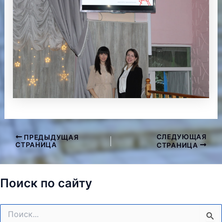
СЛЕДУЮЩАЯ
ПРЕДЫДУЩАЯ
Навигация
СТРАНИЦА
СТРАНИЦА
по
записям
Поиск по сайту
Поиск: