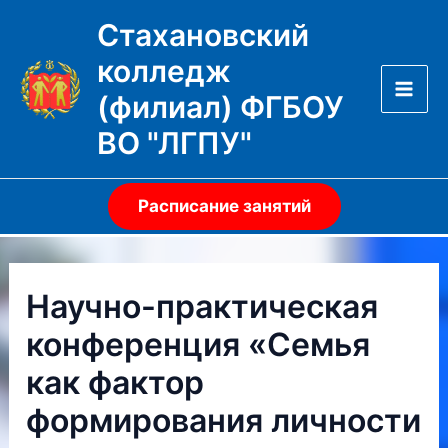
Перейти
Стахановский
к
колледж
содержимому
(филиал) ФГБОУ
Mai
ВО "ЛГПУ"
Men
Расписание занятий
Научно-практическая
конференция «Семья
как фактор
формирования личности