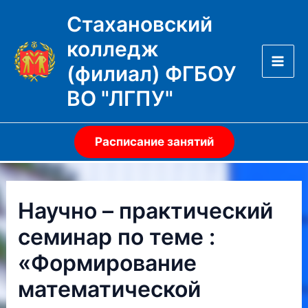
Перейти
Стахановский
к
колледж
содержимому
(филиал) ФГБОУ
Mai
ВО "ЛГПУ"
Men
Расписание занятий
Научно – практический
семинар по теме :
«Формирование
математической