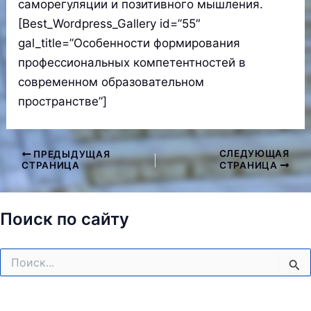
саморегуляции и позитивного мышления.
[Best_Wordpress_Gallery id=”55″
gal_title=”Особенности формирования
профессиональных компетентностей в
современном образовательном
пространстве”]
СЛЕДУЮЩАЯ
ПРЕДЫДУЩАЯ
Навигация
СТРАНИЦА
СТРАНИЦА
по
записям
Поиск по сайту
Поиск: