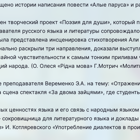
щено истории написания повести «Алые паруса» и р
н творческий проект «Поэзия для души», который п
авателя русского языка и литературы сопровождало
была представлена инсценировка стихотворения Али
ально раскрыли три направления, доказали выступл
чайной чувствительности к самым тонким приливам 
ий народа. (О. Олеся «Рідна мова» Г.Мотрич «Молитв
преподавателя Веременко Э.А. на тему: «Отражени
 сцена спектакля «За двома зайцями», где студен
ых ценностях языка и его связь с народным языком
– сокровищница для литературного языка и доклады
» И. Котляревского «Употребление диалектов в про