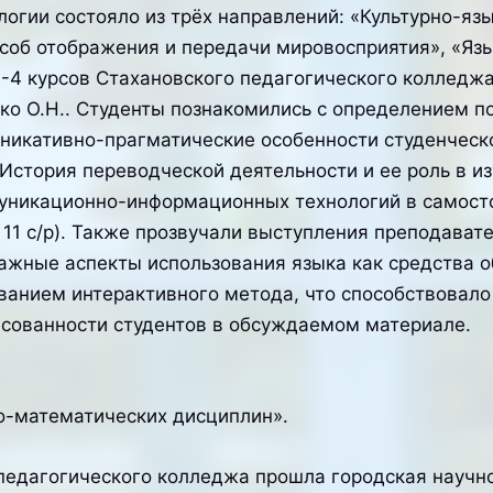
огии состояло из трёх направлений: «Культурно-яз
особ отображения и передачи мировосприятия», «Язы
-4 курсов Стахановского педагогического колледжа
 О.Н.. Студенты познакомились с определением по
икативно-прагматические особенности студенческог
 «История переводческой деятельности и ее роль в и
ммуникационно-информационных технологий в самос
а 11 с/р). Также прозвучали выступления преподават
ажные аспекты использования языка как средства о
ванием интерактивного метода, что способствовало
есованности студентов в обсуждаемом материале.
о-математических дисциплин».
 педагогического колледжа прошла городская научн