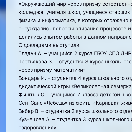
«Окружающий мир через призму естественно
колледжа, учителя школ, учащиеся старших 
физика и информатика, в которых отражено
обсуждались вопросы описания процессов и
делились опытом работы в данном направле
С докладами выступили:
Гладун А. – учащийся 2 курса ГБОУ СПО ЛНР
Третьякова З. – студентка 3 курса школьно
через призму математики»
Бондарь И. – студентка 4 курса школьного 
дидактической игры «Великолепная семерка
Фыштык С. – учащийся 7 класса детской шко
Сен-Санс «Лебедь» из сюиты «Карнавал жив
Вебер В. – студентка 2 курса школьного отд
Кузнецова А. – студентка 3 курса школьног
оздоровления»