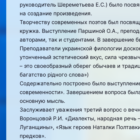
руководитель Шереметьева Е.С.) было посвя
на создание произведения.
Творчеству современных поэтов был посвяще
кружка. Выступление Паршиной О.А., препод
авторами, так и студентами. В завершение 
Преподаватели украинской филологии доскон
утонченный эстетический вкус, сила чрезвы
– это своеобразный оберег обычаев и традиц
багатство рідного слова»)
Содержательно построено было выступление 
современности». Завершением вопроса была
основную мысль.
Заслуживает уважения третий вопрос о вечн
Воронцовой Р.И. «Диалекты, народная речь 
Луганщины», «Язык героев Наталки Полтавки
предков».