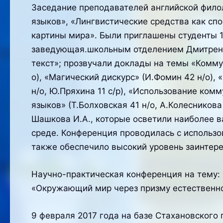
Заседание преподавателей английской филол
языков», «Лингвистические средства как сп
картины мира». Были приглашены студенты 1
заведующая.школьным отделением Дмитренко
текст»; прозвучали доклады на темы «Коммун
о), «Магический дискурс» (И.Фомин 42 н/о),
н/о, Ю.Пряхина 11 с/р), «Использование ко
языков» (Т.Болховская 41 н/о, А.Колесников
Шашкова И.А., которые осветили наиболее в
среде. Конференция проводилась с использо
также обеспечило высокий уровень заинтер
Научно-практическая конференция на тему:
«Окружающий мир через призму естественн
9 февраля 2017 года на базе Стахановского