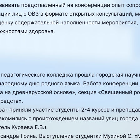
звивать представленный на конференции опыт сопр
ции лиц с ОВЗ в формате открытых консультаций, ма
ценку содержательной наполненности мероприятия
ожностями здоровья.
о педагогического колледжа прошла городская науч
ародному дню родного языка. Работа конференции 
а на древнерусской основе», секция «Священный ро
редств».
а» приняли участие студенты 2-4 курсов и преподав
акомились с происхождением названий улиц города 
ель Кураева Е.В.).
сандра Грина. Выступление студентки Мухиной С. «