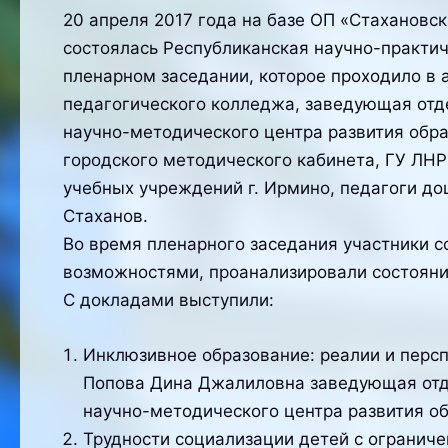
20 апреля 2017 года на базе ОП «Стахановс
состоялась Республиканская научно-прак
пленарном заседании, которое проходило в 
педагогического колледжа, заведующая отде
научно-методического центра развития обра
городского методического кабинета, ГУ ЛНР
учебных учреждений г. Ирмино, педагоги д
Стаханов.
Во время пленарного заседания участники с
возможностями, проанализировали состояни
С докладами выступили:
Инклюзивное образование: реалии и перс
Попова Дина Джалиловна заведующая отде
научно-методического центра развития обр
Трудности социализации детей с огранич