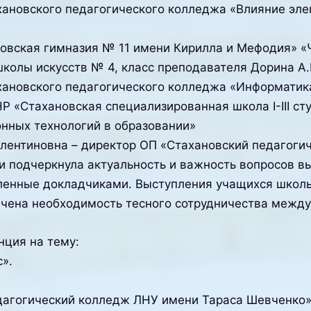
хановского педагогического колледжа «Влияние эле
овская гимназия № 11 имени Кирилла и Мефодия» «
школы искусств № 4, класс преподавателя Дорина А.
ахановского педагогического колледжа «Информати
Р «Стахановская специализированная школа І-ІІІ ст
ных технологий в образовании»
алентиновна – директор ОП «Стахановский педагоги
и подчеркнула актуальность и важность вопросов в
ленные докладчиками. Выступления учащихся школ
ечена необходимость тесного сотрудничества межд
нция на тему:
».
едагогический колледж ЛНУ имени Тараса Шевченко»