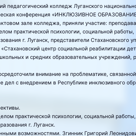
кий педагогический колледж Луганского национальн
тическая конференция «ИНКЛЮЗИВНОЕ ОБРАЗОВАНИ
актовом зале колледжа, приняли участие: преподава
лом практической психологии, социальной работы,
зования г. Луганск, представители Стахановского у
 «Стахановский центр социальной реабилитации де
ошкольных и средних образовательных учреждений, 
осредоточили внимание на проблематике, связанной
е дел с внедрением в Республике инклюзивного обр
пективы.
лом практической психологии, социальной работы,
азования г. Луганск.
енными возможностями. Згинник Григорий Леонидов