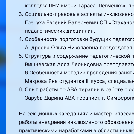
колледж ЛНУ имени Тараса Шевченко», пр
Социально-правовые аспекты инклюзивног
Гречуха Евгений Валерьевич ОП «Стахано
педагогических дисциплин.
Особенности подготовки будущих педагого
Андреева Ольга Николаевна председатель
Структура и содержание педагогической п
Вишневская Алла Леонидовна преподавате
6.Особенности методик проведения заняти
Махрова Яна студентка III курса, специаль
Опыт работы по ABA терапии в работе с 
Заруба Дарина АВА терапист, г. Симфероп
На секционных заседаниях и мастер-классах
работы внедрения инклюзивного образовани
практическими наработками в области инкл