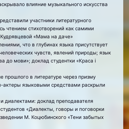
аскрывало влияние музыкального искусства
редставили участники литературного
сь чтением стихотворений как самими
 Кудрявцевой «Мама на даче»
ениями, что в глубинах языка присутствует
человеческих чувств, явлений природы; язык
а до мови»; доклад студентки «Краса і
е прошлого в литературе через призму
ты-актеры языковыми средствами раскрыли
 и диалектами: доклад преподавателя
 студентов «Диалекты, говоры и поговорки
изведении М. Коцюбинского «Тени забытых