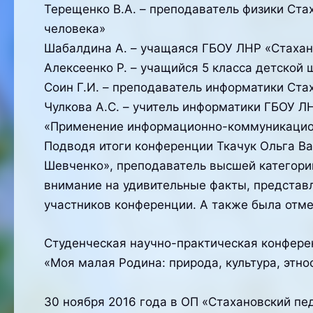
Терещенко В.А. – преподаватель физики Ста
человека»
Шабалдина А. – учащаяся ГБОУ ЛНР «Стахан
Алексеенко Р. – учащийся 5 класса детской 
Соин Г.И. – преподаватель информатики Ст
Чулкова А.С. – учитель информатики ГБОУ ЛН
«Применение информационно-коммуникацион
Подводя итоги конференции Ткачук Ольга В
Шевченко», преподаватель высшей категори
внимание на удивительные факты, представ
участников конференции. А также была отм
Студенческая научно-практическая конфере
«Моя малая Родина: природа, культура, этнос
30 ноября 2016 года в ОП «Стахановский п