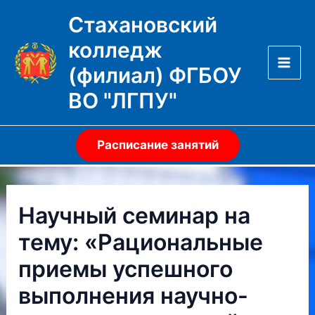
Перейти
Стахановский
к
колледж
содержимому
(филиал) ФГБОУ
Mai
ВО "ЛГПУ"
Men
Расписание занятий
Научный семинар на
тему: «Рациональные
приемы успешного
выполнения научно-