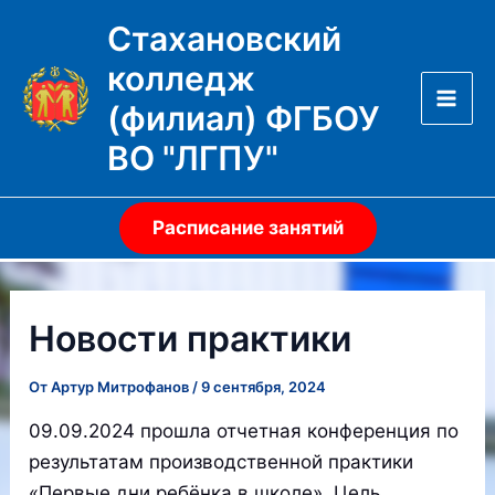
Перейти
Стахановский
к
колледж
содержимому
(филиал) ФГБОУ
Mai
ВО "ЛГПУ"
Men
Расписание занятий
Новости практики
От
Артур Митрофанов
/
9 сентября, 2024
09.09.2024 прошла отчетная конференция по
результатам производственной практики
«Первые дни ребёнка в школе». Цель