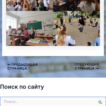
СЛЕДУЮЩАЯ
ПРЕДЫДУЩАЯ
Навигация
СТРАНИЦА
СТРАНИЦА
по
записям
Поиск по сайту
Поиск: