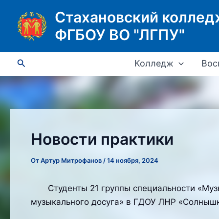
Перейти
Стахановский коллед
к
ФГБОУ ВО "ЛГПУ"
содержимому
Поиск
Колледж
Вос
Новости практики
От
Артур Митрофанов
/
14 ноября, 2024
Студенты 21 группы специальности «Музык
музыкального досуга» в ГДОУ ЛНР «Солнышко