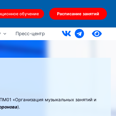
нционное обучение
Расписание занятий
у
Пресс-центр
ПМ01 «Организация музыкальных занятий и
оронова
).