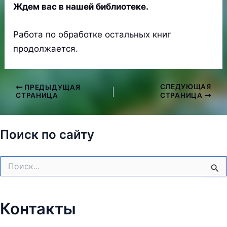
Ждем вас в нашей библиотеке.
Работа по обработке остальных книг
продолжается.
СЛЕДУЮЩАЯ
ПРЕДЫДУЩАЯ
Навигация
СТРАНИЦА
СТРАНИЦА
по
записям
Поиск по сайту
Поиск:
Контакты