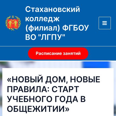
Перейти
Стахановский
к
колледж
содержимому
(филиал) ФГБОУ
Mai
ВО "ЛГПУ"
Men
Расписание занятий
«НОВЫЙ ДОМ, НОВЫЕ
ПРАВИЛА: СТАРТ
УЧЕБНОГО ГОДА В
ОБЩЕЖИТИИ»