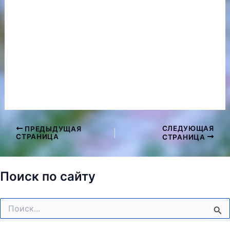
СЛЕДУЮЩАЯ
ПРЕДЫДУЩАЯ
Навигация
СТРАНИЦА
СТРАНИЦА
по
записям
Поиск по сайту
Поиск: