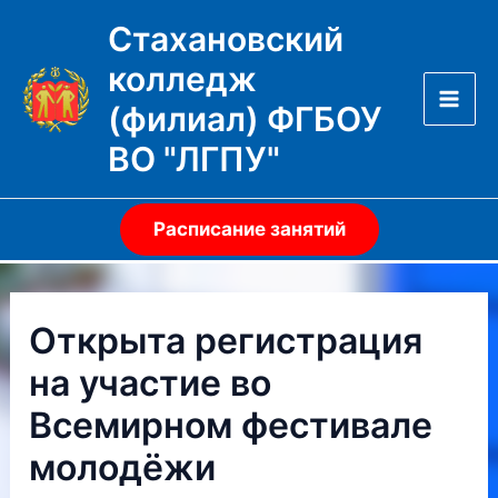
Перейти
Стахановский
к
колледж
содержимому
(филиал) ФГБОУ
Mai
ВО "ЛГПУ"
Men
Расписание занятий
Открыта регистрация
на участие во
Всемирном фестивале
молодёжи