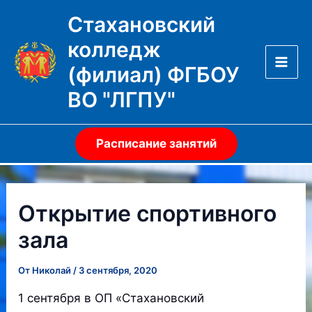
Перейти
Стахановский
к
колледж
содержимому
(филиал) ФГБОУ
Mai
ВО "ЛГПУ"
Men
Расписание занятий
Открытие спортивного
зала
От
Николай
/
3 сентября, 2020
1 сентября в ОП «Стахановский