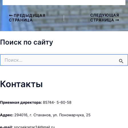
СЛЕДУЮЩАЯ
ПРЕДЫДУЩАЯ
Навигация
СТРАНИЦА
СТРАНИЦА
по
записям
Поиск по сайту
Поиск:
Контакты
Приемная директора:
85744- 5-60-58
Адрес:
294016, г. Стаханов, ул. Пономарчука, 25
e-mail:
spcsekretar24@mail.ru