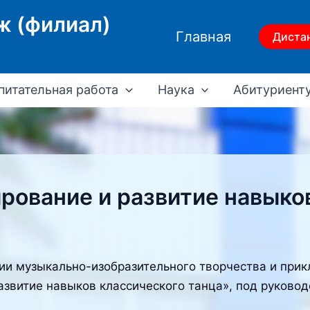
ж (филиал)
Главная
Диста
питательная работа
Наука
Абитуриент
ование и развитие навыков
и музыкально-изобразительного творчества и прикл
азвитие навыков классического танца», под руково