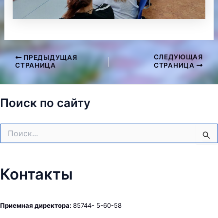
СЛЕДУЮЩАЯ
ПРЕДЫДУЩАЯ
Навигация
СТРАНИЦА
СТРАНИЦА
по
записям
Поиск по сайту
Поиск:
Контакты
Приемная директора:
85744- 5-60-58