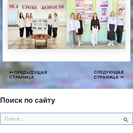
СЛЕДУЮЩАЯ
ПРЕДЫДУЩАЯ
Навигация
СТРАНИЦА
СТРАНИЦА
по
записям
Поиск по сайту
Поиск: