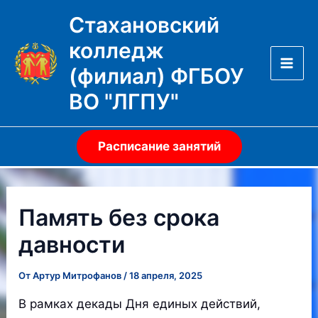
Перейти
Стахановский
к
колледж
содержимому
(филиал) ФГБОУ
Mai
ВО "ЛГПУ"
Men
Расписание занятий
Память без срока
давности
От
Артур Митрофанов
/
18 апреля, 2025
В рамках декады Дня единых действий,