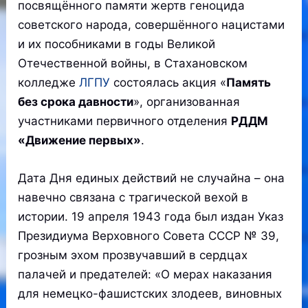
посвящённого памяти жертв геноцида
советского народа, совершённого нацистами
и их пособниками в годы Великой
Отечественной войны, в Стахановском
колледже
ЛГПУ
состоялась акция «
Память
без срока давности
», организованная
участниками первичного отделения
РДДМ
«Движение первых»
.
Дата Дня единых действий не случайна – она
навечно связана с трагической вехой в
истории. 19 апреля 1943 года был издан Указ
Президиума Верховного Совета СССР № 39,
грозным эхом прозвучавший в сердцах
палачей и предателей: «О мерах наказания
для немецко-фашистских злодеев, виновных