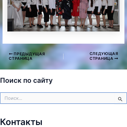
СЛЕДУЮЩАЯ
ПРЕДЫДУЩАЯ
Навигация
СТРАНИЦА
СТРАНИЦА
по
записям
Поиск по сайту
Поиск:
Контакты