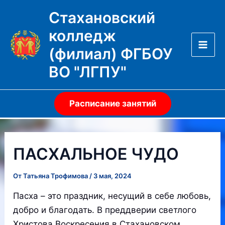
Перейти
Стахановский
к
колледж
содержимому
(филиал) ФГБОУ
Mai
ВО "ЛГПУ"
Men
Расписание занятий
ПАСХАЛЬНОЕ ЧУДО
От
Татьяна Трофимова
/
3 мая, 2024
Пасха – это праздник, несущий в себе любовь,
добро и благодать. В преддверии светлого
Христова Воскресения в Стахановском