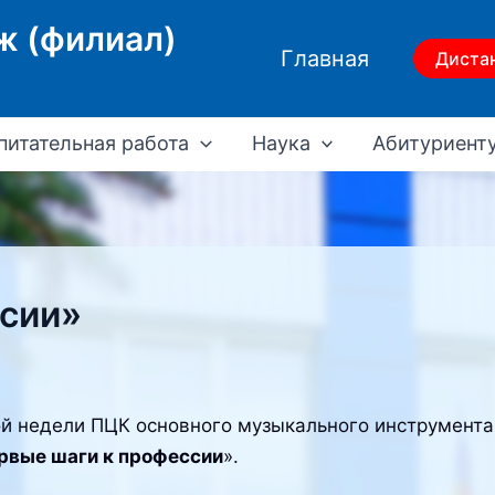
ж (филиал)
Главная
Диста
питательная работа
Наука
Абитуриент
ссии»
 недели ПЦК основного музыкального инструмента,
рвые шаги к профессии
».