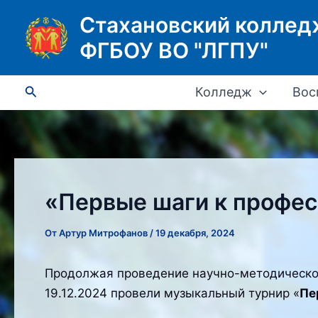
Перейти
Стахановский коллед
к
ФГБОУ ВО "ЛГПУ"
содержимому
Поиск
Колледж
Вос
«Первые шаги к профе
От
Артур Митрофанов
/
19 декабря, 2024
Продолжая проведение научно-методической
19.12.2024 провели музыкальный турнир «
Пе