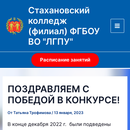
Перейти
Стахановский
к
колледж
содержимому
(филиал) ФГБОУ
Mai
ВО "ЛГПУ"
Men
Расписание занятий
ПОЗДРАВЛЯЕМ С
ПОБЕДОЙ В КОНКУРСЕ!
От
Татьяна Трофимова
/
13 января, 2023
В конце декабря 2022 г. были подведены