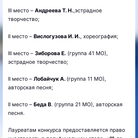
III место –
Андреева Т. Н.
,эстрадное
творчество;
II место –
Вислогузова И. И.
, хореография;
III место –
Зиборова Е.
(группа 41 МО),
эстрадное творчество;
II место –
Лобайчук А.
(группа 11 МО),
авторская песня;
II место –
Беда В
. (группа 21 МО), авторская
песня.
Лауреатам конкурса предоставляется право