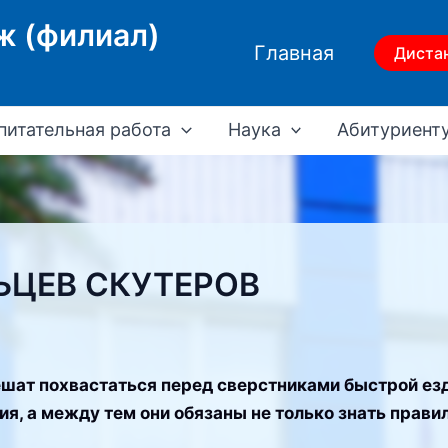
ж (филиал)
Главная
Диста
питательная работа
Наука
Абитуриент
ЬЦЕВ СКУТЕРОВ
шат похвастаться перед сверстниками быстрой езд
я, а между тем они обязаны не только знать правил