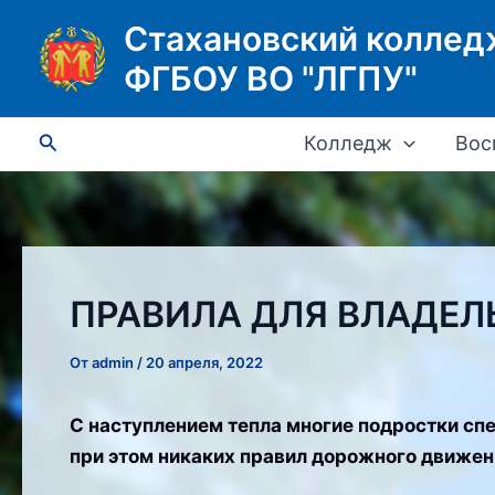
Перейти
Стахановский коллед
к
ФГБОУ ВО "ЛГПУ"
содержимому
Поиск
Колледж
Вос
ПРАВИЛА ДЛЯ ВЛАДЕЛ
От
admin
/
20 апреля, 2022
С наступлением тепла многие подростки спе
при этом никаких правил дорожного движени