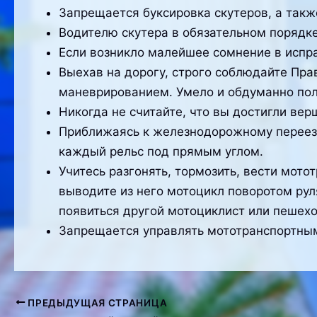
Запрещается буксировка скутеров, а такж
Водителю скутера в обязательном порядк
Если возникло малейшее сомнение в испра
Выехав на дорогу, строго соблюдайте Пр
маневрированием. Умело и обдуманно пол
Никогда не считайте, что вы достигли ве
Приближаясь к железнодорожному переезду
каждый рельс под прямым углом.
Учитесь разгонять, тормозить, вести мот
выводите из него мотоцикл поворотом рул
появиться другой мотоциклист или пешехо
Запрещается управлять мототранспортным
ПРЕДЫДУЩАЯ СТРАНИЦА
Навигация