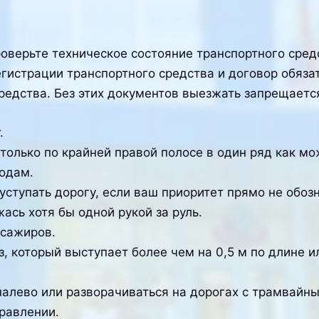
верьте техническое состояние транспортного средст
егистрации транспортного средства и договор обяз
редства. Без этих документов выезжать запрещаетс
.
только по крайней правой полосе в один ряд как м
ходам.
уступать дорогу, если ваш приоритет прямо не обоз
ась хотя бы одной рукой за руль.
ссажиров.
з, который выступает более чем на 0,5 м по длине 
налево или разворачиваться на дорогах с трамвай
равлении.