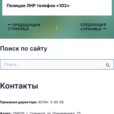
Полиция ЛНР телефон «102»
СЛЕДУЮЩАЯ
ПРЕДЫДУЩАЯ
Навигация
СТРАНИЦА
СТРАНИЦА
по
записям
Поиск по сайту
Поиск:
Контакты
Приемная директора:
85744- 5-60-58
Адрес:
294016, г. Стаханов, ул. Пономарчука, 25