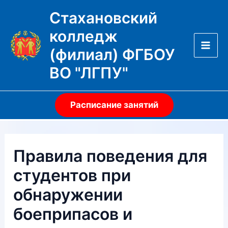
Перейти
Стахановский
к
колледж
содержимому
(филиал) ФГБОУ
Mai
ВО "ЛГПУ"
Men
Расписание занятий
Правила поведения для
студентов при
обнаружении
боеприпасов и