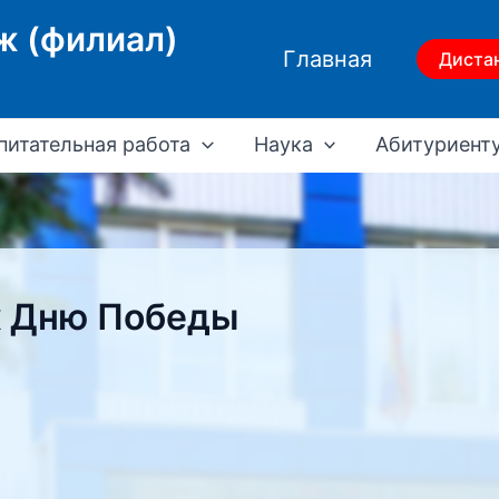
ж (филиал)
Главная
Диста
питательная работа
Наука
Абитуриент
к Дню Победы