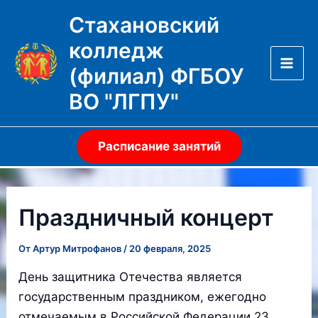
Перейти
Стахановский
к
колледж
содержимому
(филиал) ФГБОУ
Mai
ВО "ЛГПУ"
Men
Расписание занятий
Праздничный концерт
От
Артур Митрофанов
/
20 февраля, 2025
День защитника Отечества является
государственным праздником, ежегодно
отмечаемым в Российской Федерации 23