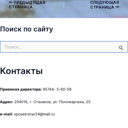
СЛЕДУЮЩАЯ
ПРЕДЫДУЩАЯ
Навигация
СТРАНИЦА
СТРАНИЦА
по
записям
Поиск по сайту
Поиск:
Контакты
Приемная директора:
85744- 5-60-58
Адрес:
294016, г. Стаханов, ул. Пономарчука, 25
e-mail:
spcsekretar24@mail.ru