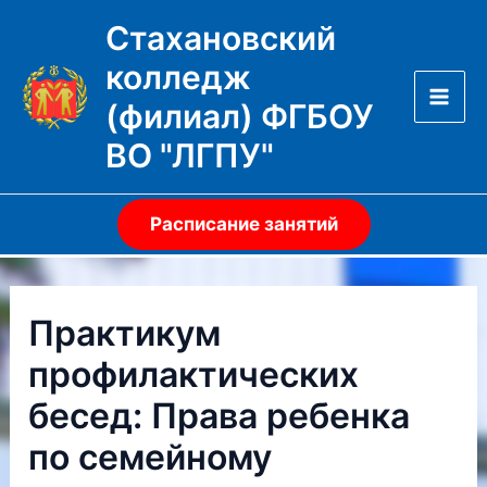
Перейти
Стахановский
к
колледж
содержимому
(филиал) ФГБОУ
Mai
ВО "ЛГПУ"
Men
Расписание занятий
Практикум
профилактических
бесед: Права ребенка
по семейному