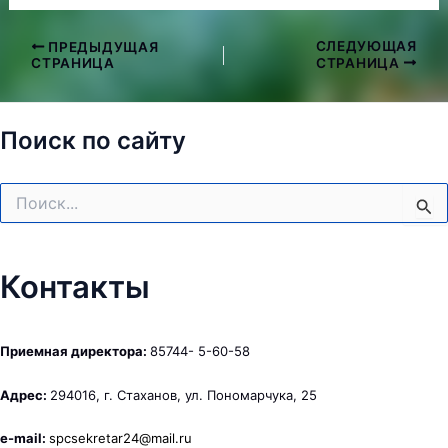
СЛЕДУЮЩАЯ
ПРЕДЫДУЩАЯ
Навигация
СТРАНИЦА
СТРАНИЦА
по
записям
Поиск по сайту
Поиск:
Контакты
Приемная директора:
85744- 5-60-58
Адрес:
294016, г. Стаханов, ул. Пономарчука, 25
e-mail:
spcsekretar24@mail.ru