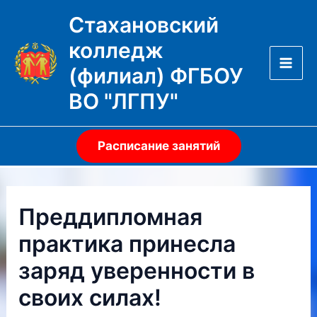
Перейти
Стахановский
к
колледж
содержимому
(филиал) ФГБОУ
Mai
ВО "ЛГПУ"
Men
Расписание занятий
Преддипломная
практика принесла
заряд уверенности в
своих силах!