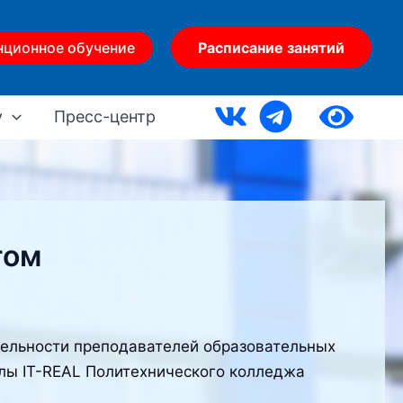
нционное обучение
Расписание занятий
у
Пресс-центр
том
ельности преподавателей образовательных
лы IT-REAL Политехнического колледжа