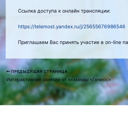
Ссылка доступа к онлайн трансляции:
https://telemost.yandex.ru/j/25655676986546
Приглашаем Вас принять участие в on-line 
ПРЕДЫДУЩАЯ СТРАНИЦА
Навигация
Интерактивное занятие от команды «Гелиос»
по
записям