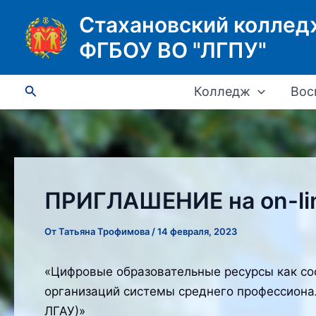
Перейти
Стахановский коллед
к
ФГБОУ ВО "ЛГПУ"
содержимому
Поиск
Колледж
Вос
ПРИГЛАШЕНИЕ на on-lin
От
Татьяна Трофимова
/
14 февраля, 2023
«Цифровые образовательные ресурсы как с
организаций системы среднего профессиона
ЛГАУ)»