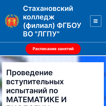
Перейти
Стахановский
к
колледж
содержимому
(филиал) ФГБОУ
Mai
ВО "ЛГПУ"
Men
Расписание занятий
Проведение
вступительных
испытаний по
МАТЕМАТИКЕ И