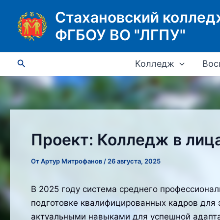
Перейти
Стахановский коллед
к
ФГБОУ ВО "ЛГПУ"
содержимому
Поиск
Колледж
Вос
Проект: Колледж в лиц
От
Артур Митрофанов
/
26 августа, 2025
В 2025 году система среднего профессионал
подготовке квалифицированных кадров для э
актуальными навыками для успешной адапт