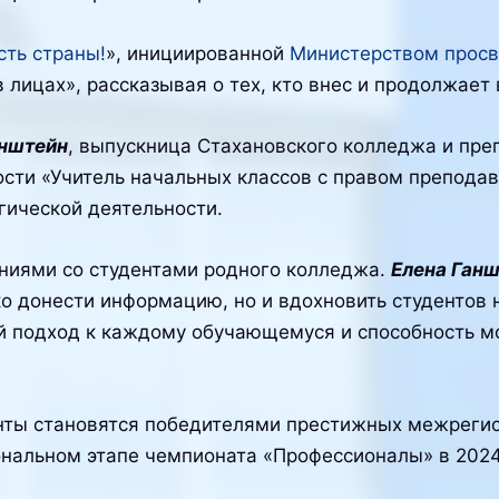
сть страны!
», инициированной
Министерством прос
лицах», рассказывая о тех, кто внес и продолжает 
анштейн
, выпускница Стахановского колледжа и пр
ости «Учитель начальных классов с правом преподав
огической деятельности.
аниями со студентами родного колледжа.
Елена Ган
о донести информацию, но и вдохновить студентов 
 подход к каждому обучающемуся и способность мо
ты становятся победителями престижных межрегион
ональном этапе чемпионата «Профессионалы» в 2024