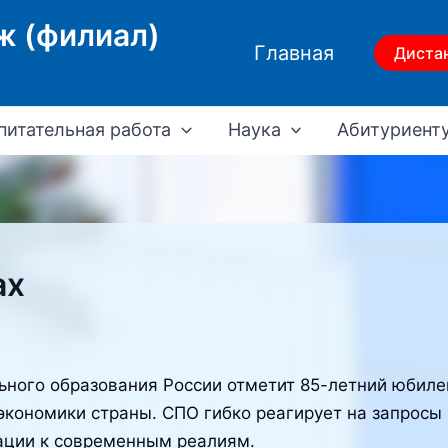
ж (филиал)
Главная
Диста
питательная работа
Наука
Абитуриент
ах
ьного образования России отметит 85-летний юбил
кономики страны. СПО гибко реагирует на запросы
ации к современным реалиям.