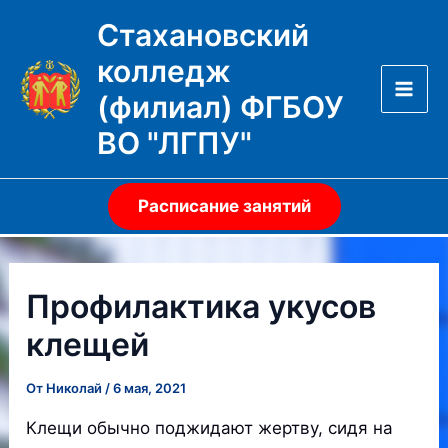
Перейти
Стахановский
к
колледж
содержимому
(филиал) ФГБОУ
Mai
ВО "ЛГПУ"
Men
Расписание занятий
Профилактика укусов
клещей
От
Николай
/
6 мая, 2021
Клещи обычно поджидают жертву, сидя на