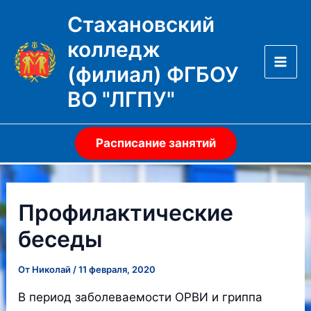
Перейти
Стахановский
к
колледж
содержимому
(филиал) ФГБОУ
Mai
ВО "ЛГПУ"
Men
Расписание занятий
Профилактические
беседы
От
Николай
/
11 февраля, 2020
В период заболеваемости ОРВИ и гриппа