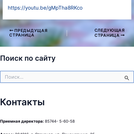
https://youtu.be/gMpTha8RKco
СЛЕДУЮЩАЯ
ПРЕДЫДУЩАЯ
Навигация
СТРАНИЦА
СТРАНИЦА
по
записям
Поиск по сайту
Поиск:
Контакты
Приемная директора:
85744- 5-60-58