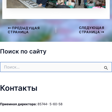
СЛЕДУЮЩАЯ
ПРЕДЫДУЩАЯ
Навигация
СТРАНИЦА
СТРАНИЦА
по
записям
Поиск по сайту
Поиск:
Контакты
Приемная директора:
85744- 5-60-58