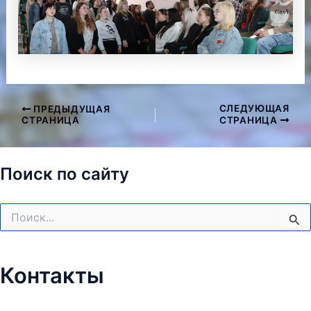
СЛЕДУЮЩАЯ
ПРЕДЫДУЩАЯ
Навигация
СТРАНИЦА
СТРАНИЦА
по
записям
Поиск по сайту
Поиск:
Контакты