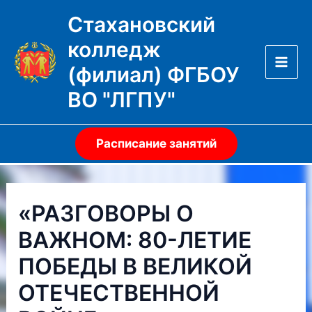
Перейти
Стахановский
к
колледж
содержимому
(филиал) ФГБОУ
Mai
ВО "ЛГПУ"
Men
Расписание занятий
«РАЗГОВОРЫ О
ВАЖНОМ: 80-ЛЕТИЕ
ПОБЕДЫ В ВЕЛИКОЙ
ОТЕЧЕСТВЕННОЙ