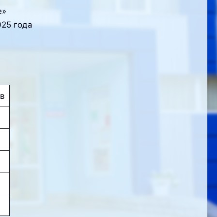
е»
025 года
ов