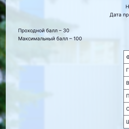
Н
Дата пр
Проходной балл – 30
Максимальный балл – 100
Ф
Г
В
П
С
Ш