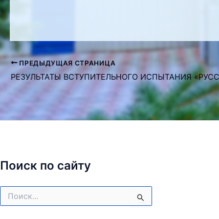
ПРЕДЫДУЩАЯ СТРАНИЦА
Навигация
по
записям
Поиск по сайту
Поиск: