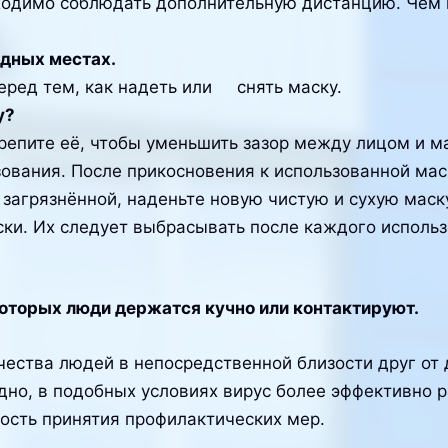
одимо соблюдать дополнительную дистанцию. Чем н
юдных местах.
еред тем, как надеть или снять маску.
у?
крепите её, чтобы уменьшить зазор между лицом и м
ования. После прикосновения к использованной маск
 загрязнённой, наденьте новую чистую и сухую маск
ки. Их следует выбрасывать после каждого использо
которых люди держатся кучно или контактируют.
ества людей в непосредственной близости друг от
дно, в подобных условиях вирус более эффективно 
ность принятия профилактических мер.