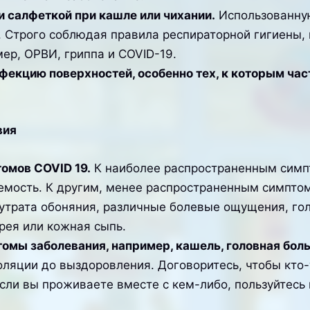
и салфеткой при кашле или чихании.
Использованную
 Строго соблюдая правила респираторной гигиены,
ер, ОРВИ, гриппа и COVID-19.
фекцию поверхностей, особенно тех, к которым час
вия
томов COVID 19.
К наиболее распространенным симп
емость. К другим, менее распространенным симптом
утрата обоняния, различные болевые ощущения, голо
рея или кожная сыпь.
омы заболевания, например, кашель, головная бол
ляции до выздоровления. Договоритесь, чтобы кто-т
если вы проживаете вместе с кем-либо, пользуйтесь