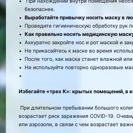
При нахождении внутри помещения необх
безопаснее.
Выработайте привычку носить маску в л
Проведите гигиеническую обработку рук п
Как правильно носить медицинскую маск
Аккуратно закройте нос и рот маской и за
Не прикасайтесь к маске во время использ
После того, как маска станет влажной или
Не используйте повторно одноразовые мас
Избегайте «трех К»: крытых помещений, в 
При длительном пребывании большого колич
возрастает риск заражения COVID-19. Очеви
или аэрозоли, в связи с чем возрастает важ