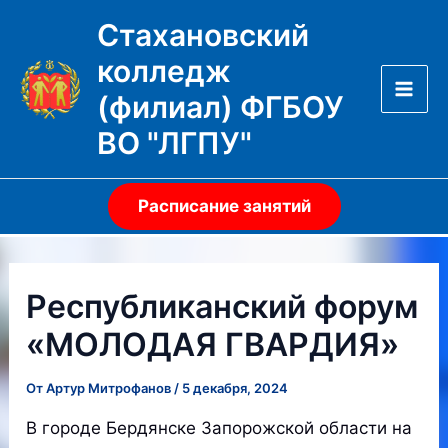
Перейти
Стахановский
к
колледж
содержимому
(филиал) ФГБОУ
Mai
ВО "ЛГПУ"
Men
Расписание занятий
Республиканский форум
«МОЛОДАЯ ГВАРДИЯ»
От
Артур Митрофанов
/
5 декабря, 2024
В городе Бердянске Запорожской области на