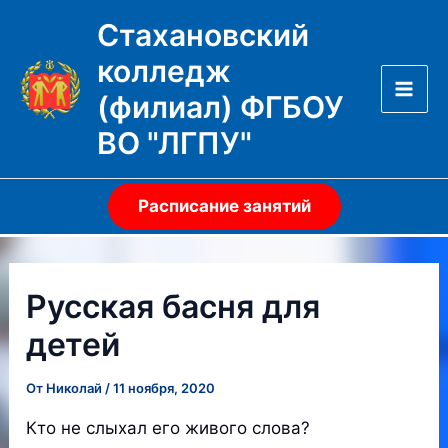
Перейти
Стахановский
к
колледж
содержимому
(филиал) ФГБОУ
Mai
ВО "ЛГПУ"
Men
Расписание занятий
Русская басня для
детей
От
Николай
/
11 ноября, 2020
Кто не слыхал его живого слова?