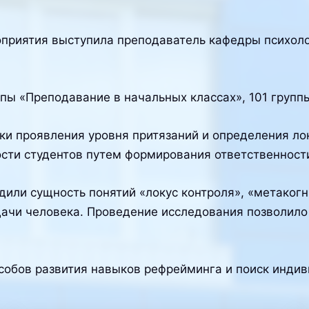
приятия выступила преподаватель кафедры психол
ппы «Преподавание в начальных классах», 101 груп
и проявления уровня притязаний и определения ло
сти студентов путем формирования ответственности
дили сущность понятий «локус контроля», «метакогн
дачи человека. Проведение исследования позволило
собов развития навыков рефрейминга и поиск индив