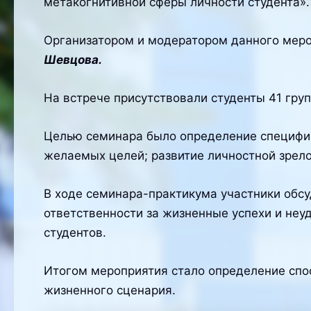
метакогнитивной сферы личности студента».
Организатором и модератором данного меро
Шевцова.
На встрече присутствовали студенты 41 гру
Целью семинара было определение специфик
желаемых целей; развитие личностной зрело
В ходе семинара-практикума участники обсу
ответственности за жизненные успехи и неу
студентов.
Итогом мероприятия стало определение спо
жизненного сценария.