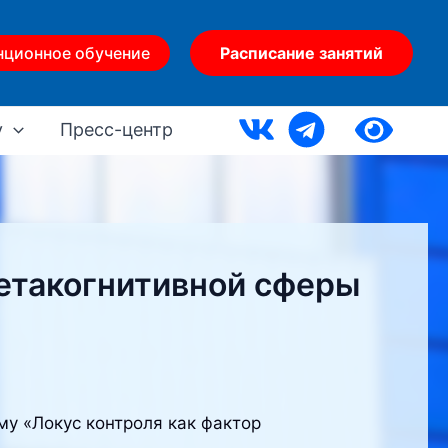
нционное обучение
Расписание занятий
у
Пресс-центр
етакогнитивной сферы
му «Локус контроля как фактор