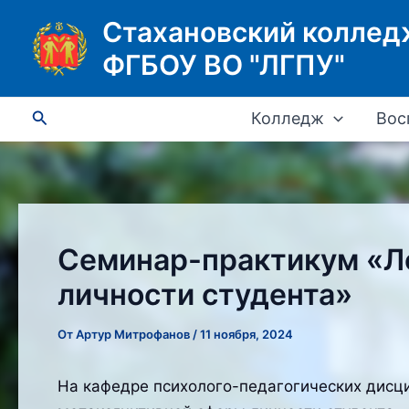
Перейти
Стахановский коллед
к
ФГБОУ ВО "ЛГПУ"
содержимому
Поиск
Колледж
Вос
Семинар-практикум «Ло
личности студента»
От
Артур Митрофанов
/
11 ноября, 2024
На кафедре психолого-педагогических дисци