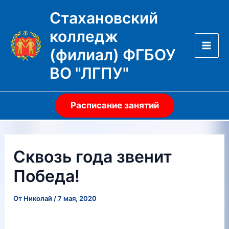
Перейти
Стахановский
к
колледж
содержимому
(филиал) ФГБОУ
Mai
ВО "ЛГПУ"
Men
Расписание занятий
Сквозь года звенит
Победа!
От
Николай
/
7 мая, 2020