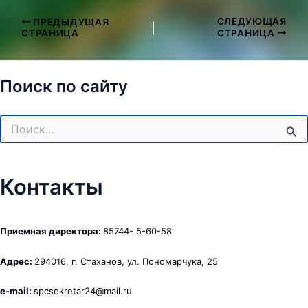
СЛЕДУЮЩАЯ
ПРЕДЫДУЩАЯ
Навигация
СТРАНИЦА
СТРАНИЦА
по
записям
Поиск по сайту
Поиск:
Контакты
Приемная директора:
85744- 5-60-58
Адрес:
294016, г. Стаханов, ул. Пономарчука, 25
e-mail:
spcsekretar24@mail.ru