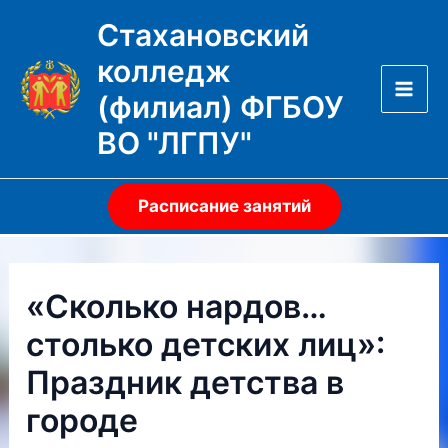
Перейти
Стахановский
к
колледж
содержимому
(филиал) ФГБОУ
Mai
ВО "ЛГПУ"
Men
Расписание занятий
«Сколько нардов…
столько детских лиц»:
Праздник детства в
городе