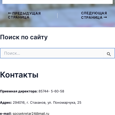
СЛЕДУЮЩАЯ
ПРЕДЫДУЩАЯ
Навигация
СТРАНИЦА
СТРАНИЦА
по
записям
Поиск по сайту
Поиск:
Контакты
Приемная директора:
85744- 5-60-58
Адрес:
294016, г. Стаханов, ул. Пономарчука, 25
e-mail:
spcsekretar24@mail.ru