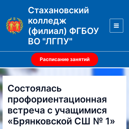
Перейти
Стахановский
к
колледж
содержимому
(филиал) ФГБОУ
Mai
ВО "ЛГПУ"
Men
Расписание занятий
Состоялась
профориентационная
встреча с учащимися
«Брянковской СШ № 1»