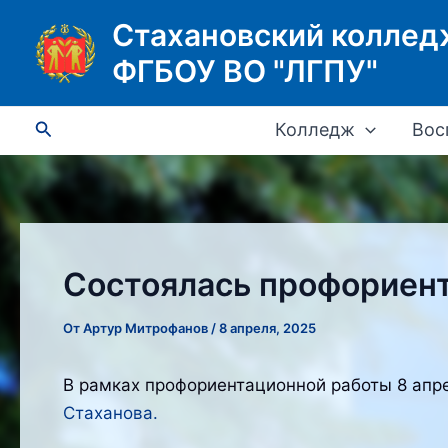
Перейти
Стахановский коллед
к
ФГБОУ ВО "ЛГПУ"
содержимому
Поиск
Колледж
Вос
Состоялась профориент
От
Артур Митрофанов
/
8 апреля, 2025
В рамках профориентационной работы 8 апр
Стаханова.