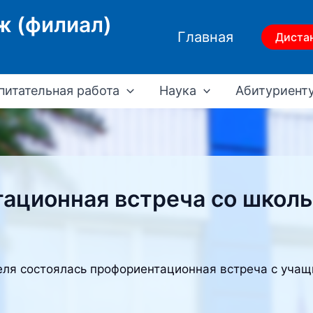
ж (филиал)
Главная
Диста
питательная работа
Наука
Абитуриент
ационная встреча со школ
еля состоялась профориентационная встреча с уча