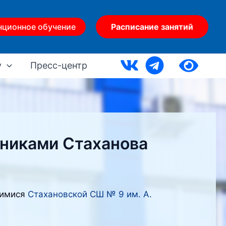
нционное обучение
Расписание занятий
у
Пресс-центр
ьниками Стаханова
щимися
Стахановской СШ № 9 им. А.