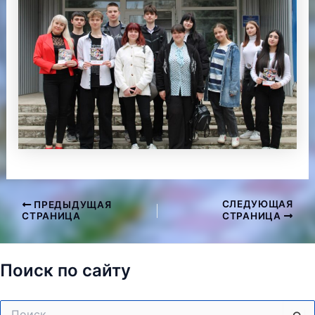
СЛЕДУЮЩАЯ
ПРЕДЫДУЩАЯ
Навигация
СТРАНИЦА
СТРАНИЦА
по
записям
Поиск по сайту
Поиск: