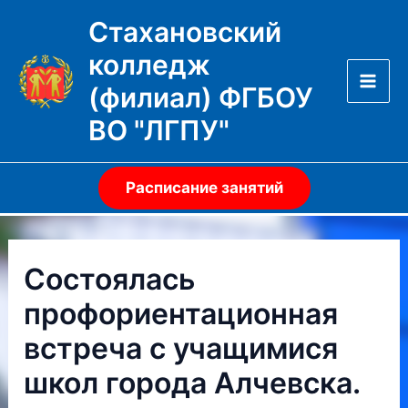
Перейти
Стахановский
к
колледж
содержимому
(филиал) ФГБОУ
Mai
ВО "ЛГПУ"
Men
Расписание занятий
Состоялась
профориентационная
встреча с учащимися
школ города Алчевска.