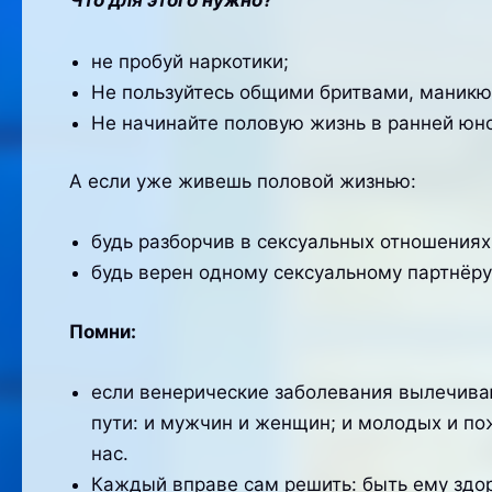
Что для этого нужно?
не пробуй наркотики;
Не пользуйтесь общими бритвами, маникю
Не начинайте половую жизнь в ранней юно
А если уже живешь половой жизнью:
будь разборчив в сексуальных отношениях
будь верен одному сексуальному партнёру
Помни:
если венерические заболевания вылечива
пути: и мужчин и женщин; и молодых и пож
нас.
Каждый вправе сам решить: быть ему здо