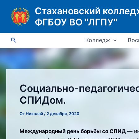
Перейти
Стахановский коллед
к
ФГБОУ ВО "ЛГПУ"
содержимому
Поиск
Колледж
Вос
Социально-педагогичес
СПИДом.
От
Николай
/
2 декабря, 2020
Международный день борьбы со СПИД
— ин