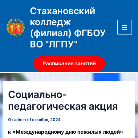
Перейти
Стахановский
к
колледж
содержимому
(филиал) ФГБОУ
Mai
ВО "ЛГПУ"
Men
Расписание занятий
Социально-
педагогическая акция
От
admin
/
1 октября, 2024
к «Международному дню пожилых людей»