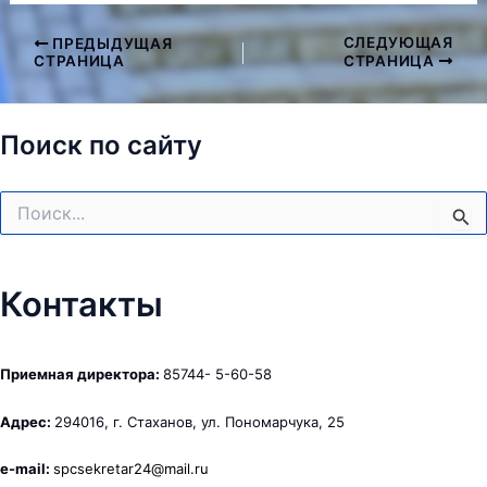
СЛЕДУЮЩАЯ
ПРЕДЫДУЩАЯ
Навигация
СТРАНИЦА
СТРАНИЦА
по
записям
Поиск по сайту
Поиск:
Контакты
Приемная директора:
85744- 5-60-58
Адрес:
294016, г. Стаханов, ул. Пономарчука, 25
e-mail:
spcsekretar24@mail.ru