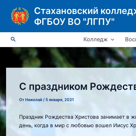
Перейти
Стахановский коллед
к
ФГБОУ ВО "ЛГПУ"
содержимому
Поиск
Колледж
Вос
С праздником Рождеств
От
Николай
/
5 января, 2021
Праздник Рождества Христова занимает в жи
день, когда в мир с любовью вошел Иисус Хр