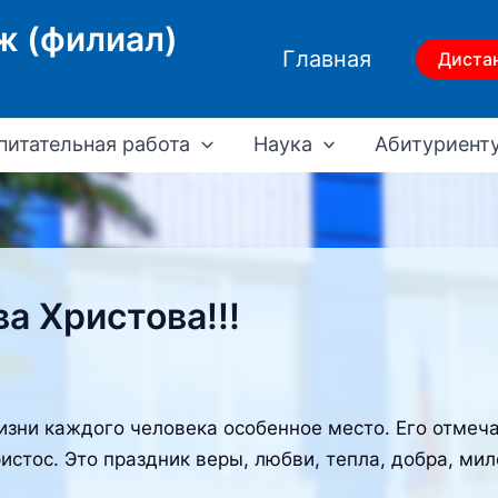
ж (филиал)
Главная
Диста
питательная работа
Наука
Абитуриент
а Христова!!!
зни каждого человека особенное место. Его отмечаю
истос. Это праздник веры, любви, тепла, добра, мил