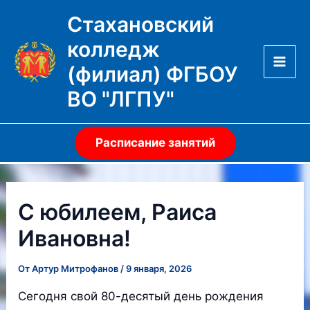
Перейти
Стахановский
к
колледж
содержимому
(филиал) ФГБОУ
Mai
ВО "ЛГПУ"
Men
Расписание занятий
С юбилеем, Раиса
Ивановна!
От
Артур Митрофанов
/
9 января, 2026
Сегодня свой 80-десятый день рождения