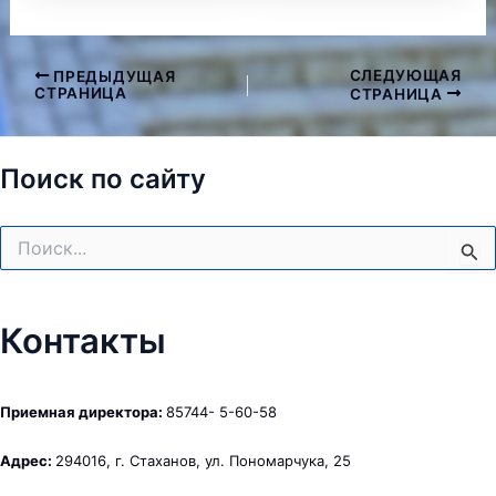
СЛЕДУЮЩАЯ
ПРЕДЫДУЩАЯ
Навигация
СТРАНИЦА
СТРАНИЦА
по
записям
Поиск по сайту
Поиск:
Контакты
Приемная директора:
85744- 5-60-58
Адрес:
294016, г. Стаханов, ул. Пономарчука, 25