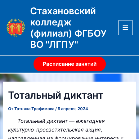
Перейти
Стахановский
к
колледж
содержимому
(филиал) ФГБОУ
Mai
ВО "ЛГПУ"
Men
Расписание занятий
Тотальный диктант
От
Татьяна Трофимова
/
9 апреля, 2024
Тотальный диктант — ежегодная
культурно-просветительская акция,
направленная на формирование интереса к