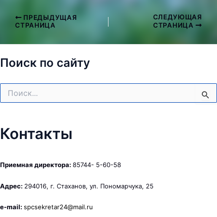
СЛЕДУЮЩАЯ
ПРЕДЫДУЩАЯ
Навигация
СТРАНИЦА
СТРАНИЦА
по
записям
Поиск по сайту
Поиск:
Контакты
Приемная директора:
85744- 5-60-58
Адрес:
294016, г. Стаханов, ул. Пономарчука, 25
e-mail:
spcsekretar24@mail.ru