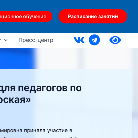
нционное обучение
Расписание занятий
у
Пресс-центр
ля педагогов по
рская»
мировна приняла участие в