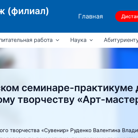
ж (филиал)
Главная
Диста
питательная работа
Наука
Абитуриент
ском семинаре-практикуме д
му творчеству «Арт-масте
ого творчества «Сувенир» Руденко Валентина Влади