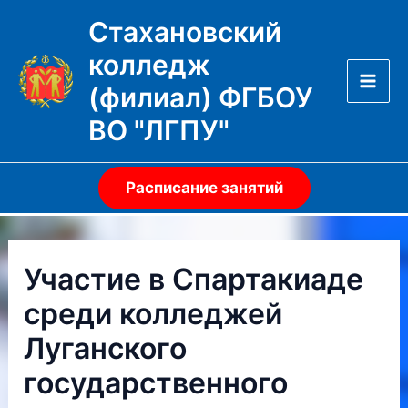
Перейти
Стахановский
к
колледж
содержимому
(филиал) ФГБОУ
Mai
ВО "ЛГПУ"
Men
Расписание занятий
Участие в Спартакиаде
среди колледжей
Луганского
государственного